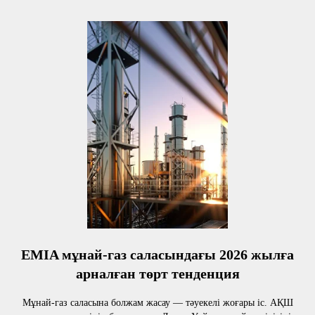
EMIA мұнай-газ саласындағы 2026 жылға
арналған төрт тенденция
Мұнай-газ саласына болжам жасау — тәуекелі жоғары іс. АҚШ