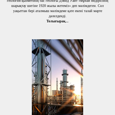
геология қызметінің бас геологы Дэвид Уайт «мұнай өндірісінің
шарықтау шегіне 1920 жылы жетеміз» деп мәлімдеген. Сол
уақыттан бері аталмыш мәлімдеме қате екені талай мәрте
дәлелденді.
Толығырақ...