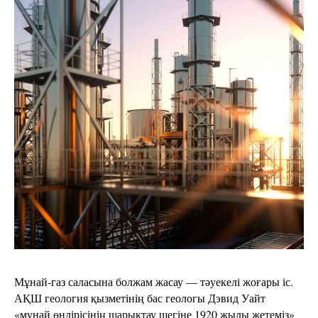
Мұнай-газ саласына болжам жасау — тәуекелі жоғары іс.
АҚШ геология қызметінің бас геологы Дэвид Уайт
«мұнай өндірісінің шарықтау шегіне 1920 жылы жетеміз»