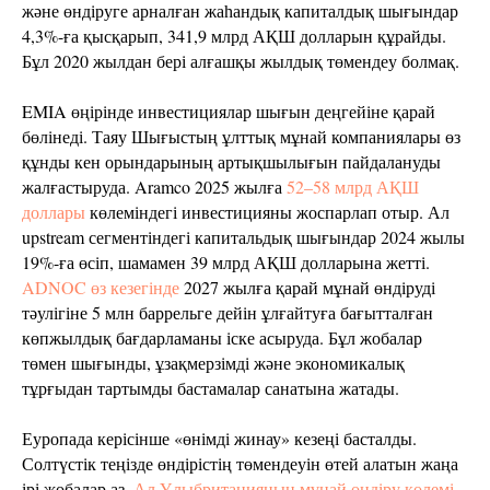
және өндіруге арналған жаһандық капиталдық шығындар
4,3%-ға қысқарып, 341,9 млрд АҚШ долларын құрайды.
Бұл 2020 жылдан бері алғашқы жылдық төмендеу болмақ.
EMIA өңірінде инвестициялар шығын деңгейіне қарай
бөлінеді. Таяу Шығыстың ұлттық мұнай компаниялары өз
құнды кен орындарының артықшылығын пайдалануды
жалғастыруда. Aramco 2025 жылға
52–58 млрд АҚШ
доллары
көлеміндегі инвестицияны жоспарлап отыр. Ал
upstream сегментіндегі капитальдық шығындар 2024 жылы
19%-ға өсіп, шамамен 39 млрд АҚШ долларына жетті.
ADNOC өз кезегінде
2027 жылға қарай мұнай өндіруді
тәулігіне 5 млн баррельге дейін ұлғайтуға бағытталған
көпжылдық бағдарламаны іске асыруда. Бұл жобалар
төмен шығынды, ұзақмерзімді және экономикалық
тұрғыдан тартымды бастамалар санатына жатады.
Еуропада керісінше «өнімді жинау» кезеңі басталды.
Солтүстік теңізде өндірістің төмендеуін өтей алатын жаңа
ірі жобалар аз.
Ал Ұлыбританияның мұнай өндіру көлемі