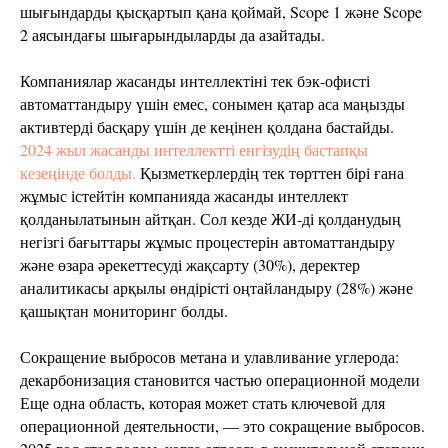
шығындарды қысқартып қана қоймай, Scope 1 және Scope
2 аясындағы шығарындыларды да азайтады.
Компаниялар жасанды интеллектіні тек бэк-офисті
автоматтандыру үшін емес, сонымен қатар аса маңызды
активтерді басқару үшін де кеңінен қолдана бастайды.
2024 жыл жасанды интеллектті енгізудің бастапқы
кезеңінде болды.
Қызметкерлердің тек төрттен бірі ғана
жұмыс істейтін компанияда жасанды интеллект
қолданылатынын айтқан. Сол кезде ЖИ-ді қолданудың
негізгі бағыттары жұмыс процестерін автоматтандыру
және өзара әрекеттесуді жақсарту (30%), деректер
аналитикасы арқылы өндірісті оңтайландыру (28%) және
қашықтан мониторинг болды.
Сокращение выбросов метана и улавливание углерода:
декарбонизация становится частью операционной модели
Еще одна область, которая может стать ключевой для
операционной деятельности, — это сокращение выбросов.