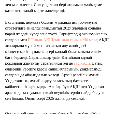
деп мәлімдеген. Сол уақыттан бері аталмыш мәлімдеме
қате екені талай мәрте дәлелденді.
Екі әлемдік держава болжау мүмкіндігінің болмауын
стратегияға айналдырғандықтан 2025 жылдың соңына
қарай жағдай күрделене түсті. Тарифтердің экономикалық
салдары мен
ЕО-ның АҚШ-тан жыл сайын 250 млрд
АҚШ
долларына мұнай мен газ сатып алу жөніндегі
міндеттемесінің нақты әсері қандай болатынына ешкім
баға бермеді. Сарапшылар үшін Қытайдың мұнай
қорларын жинақтау стратегиясы әлі де
түсініксіз.
Батыс
елдерінің Ресейге қарсы санкцияларының ұзақмерзімді
салдары да айқындалып келеді. Арзан ресейлік мұнай
Үндістанның мұнай өңдеу саласының бәсекеге
қабілеттілігін арттырды. Алайда бұл АҚШ пен Үндістан
арасындағы саудадағы келіспеушіліктердің пайда болуына
сеп болды. Оның әсері 2026 жылы да сезіледі.
Осы жағдайларға қарамастан, бағыт-бағдар бар. «Жыл