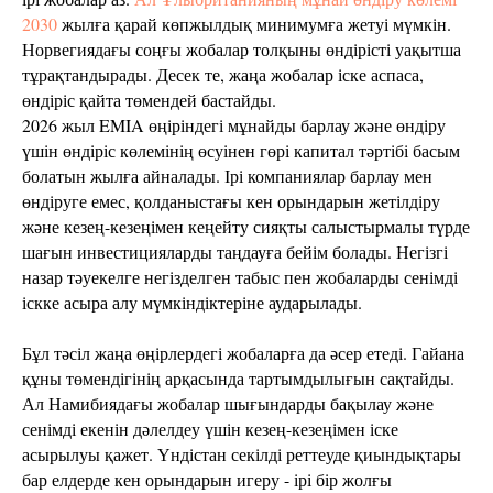
2030
жылға қарай көпжылдық минимумға жетуі мүмкін.
Норвегиядағы соңғы жобалар толқыны өндірісті уақытша
тұрақтандырады. Десек те, жаңа жобалар іске аспаса,
өндіріс қайта төмендей бастайды.
2026 жыл EMIA өңіріндегі мұнайды барлау және өндіру
үшін өндіріс көлемінің өсуінен гөрі капитал тәртібі басым
болатын жылға айналады. Ірі компаниялар барлау мен
өндіруге емес, қолданыстағы кен орындарын жетілдіру
және кезең-кезеңімен кеңейту сияқты салыстырмалы түрде
шағын инвестицияларды таңдауға бейім болады. Негізгі
назар тәуекелге негізделген табыс пен жобаларды сенімді
іскке асыра алу мүмкіндіктеріне аударылады.
Бұл тәсіл жаңа өңірлердегі жобаларға да әсер етеді. Гайана
құны төмендігінің арқасында тартымдылығын сақтайды.
Ал Намибиядағы жобалар шығындарды бақылау және
сенімді екенін дәлелдеу үшін кезең-кезеңімен іске
асырылуы қажет. Үндістан секілді реттеуде қиындықтары
бар елдерде кен орындарын игеру - ірі бір жолғы