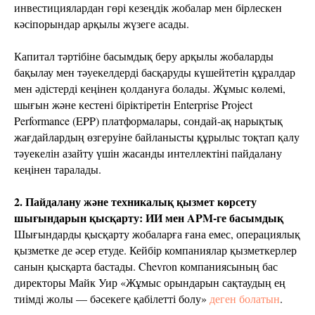
инвестициялардан гөрі кезеңдік жобалар мен бірлескен
кәсіпорындар арқылы жүзеге асады.
Капитал тәртібіне басымдық беру арқылы жобаларды
бақылау мен тәуекелдерді басқаруды күшейтетін құралдар
мен әдістерді кеңінен қолдануға болады. Жұмыс көлемі,
шығын және кестені біріктіретін Enterprise Project
Performance (EPP) платформалары, сондай-ақ нарықтық
жағдайлардың өзгеруіне байланысты құрылыс тоқтап қалу
тәуекелін азайту үшін жасанды интеллектіні пайдалану
кеңінен таралады.
2. Пайдалану және техникалық қызмет көрсету
шығындарын қысқарту: ИИ мен APM-ге басымдық
Шығындарды қысқарту жобаларға ғана емес, операциялық
қызметке де әсер етуде. Кейбір компаниялар қызметкерлер
санын қысқарта бастады. Chevron компаниясының бас
директоры Майк Уир «Жұмыс орындарын сақтаудың ең
тиімді жолы — бәсекеге қабілетті болу»
деген болатын
.