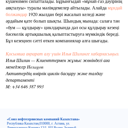
күшеюімен сипатталады. Бұрынғыдай «мұнай-газ дәуірінің
аяқталуы» туралы мәлімдемелер айтылады. Алайда
мұндай
болжамдар
1920 жылдан бері жасалып келеді және
әрдайым қате болып шықты. Шындық мынада: салаға тән
«бум — құлдырау» циклдарында дәл осы құлдырау кезеңі
бәсекелік артықшылық қалыптастыруға мүмкіндік береді.
Бұл кезеңнен сәтті өткен компаниялар алға шығады.
Қосымша ақпарат алу үшін Илья Шилинге хабарласыңыз.
Илья Шилин — Клиенттермен жұмыс жөніндегі аға
менеджер Hexagon
Активтердің өмірлік циклін басқару және талдау
департаменті
M: +34 646 387 993
«Союз нефтесервисных компаний Казахстана»
Республика Казахстан,010000, г. Астана, ул.
Динмухаммед Конаева 12/1, БЦ Водно-Зеленый,