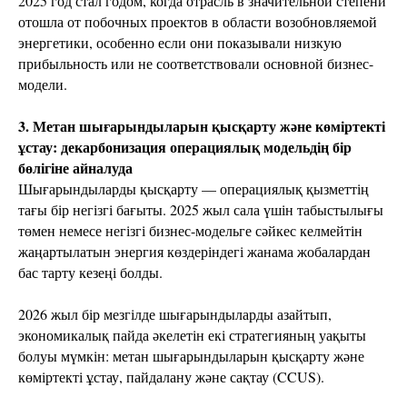
2025 год стал годом, когда отрасль в значительной степени
отошла от побочных проектов в области возобновляемой
энергетики, особенно если они показывали низкую
прибыльность или не соответствовали основной бизнес-
модели.
3. Метан шығарындыларын қысқарту және көміртекті
ұстау: декарбонизация операциялық модельдің бір
бөлігіне айналуда
Шығарындыларды қысқарту — операциялық қызметтің
тағы бір негізгі бағыты. 2025 жыл сала үшін табыстылығы
төмен немесе негізгі бизнес-модельге сәйкес келмейтін
жаңартылатын энергия көздеріндегі жанама жобалардан
бас тарту кезеңі болды.
2026 жыл бір мезгілде шығарындыларды азайтып,
экономикалық пайда әкелетін екі стратегияның уақыты
болуы мүмкін: метан шығарындыларын қысқарту және
көміртекті ұстау, пайдалану және сақтау (CCUS).