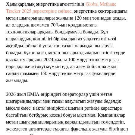
Халықаралық энергетика агенттігінің
Global Methane
Tracker 2025 деректеріне сәйкес,
энергетика секторындағы
метан шығарындылары жылына 120 млн тоннадан асады,
ал олардың шамамен 70%-ын қолданыстағы
технологиялар арқылы болдырмауға болады. Бұл
шаралардың көпшілігі бір жылдан аз уақытта өзін-өзі
ақтайды, өйткені ұсталған газды нарыққа шығаруға
болады. Бұған қоса, метан шығарындыларын тиісті түрде
қысқарту арқылы 2024 жылы 100 млрд текше метр газ
нарыққа жеткізілуі мүмкін еді, ал әлем бойынша жыл
сайын шамамен 150 млрд текше метр газ факелдерде
жағылады.
2026 жыл EMIA өңіріндегі операторлар үшін метан
шығарындылары мен газды алаулатып жағуды беделдік
мәселе емес, нақты өндірістік шығын ретінде қарастыра
бастайтын бетбұрыс кезеңі болуы ықтимал. Компаниялар
метан шығарындыларының қарқындылығын төмендетіп,
жекелеген активтерде тұрақты факельдік жағуды біртіндеп