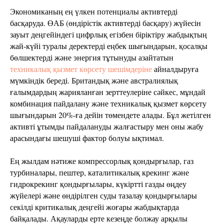
Экономиканың ең үлкен потенциалы активтерді
басқаруда. ӨАБ (өндірістік активтерді басқару) жүйесін
зауыт деңгейіндегі цифрлық егізбен біріктіру жабдықтың
жай-күйі туралы деректерді еңбек шығындарын, қосалқы
бөлшектерді және энергия тұтынуды азайтатын
техникалық қызмет көрсету шешімдеріне
айналдыруға
мүмкіндік береді. Британдық және австралиялық
ғалымдардың жарияланған зерттеулеріне сәйкес, мұндай
комбинация пайдалану және техникалық қызмет көрсету
шығындарын 20%-ға дейін төмендете алады. Бұл жетілген
активті ұтымды пайдалануды жалғастыру мен оны жабу
арасындағы шешуші фактор болуы ықтимал.
Ең жылдам нәтиже компрессорлық қондырғылар, газ
турбиналары, пештер, каталитикалық крекинг және
гидрокрекинг қондырғылары, күкіртті газды өңдеу
жүйелері және өндірілген суды тазалау қондырғылары
секілді критикалық деңгейі жоғары жабдықтарда
байқалады. Ақауларды ерте кезеңде болжау арқылы