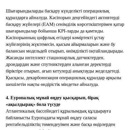
Шығарындыларды басқару күнделікті операциялық
құралдарға айналуда. Кәсіпорын деңгейіндегі активтерді
басқару жүйелері (EAM) сенімділік көрсеткіштерімен қатар
шығарындылар бойынша KPI-ларды да қамтиды.
Кәсіпорынның цифрлық егіздері көміртекті ұстау
жүйелерінің жүктемесін, қысым айырмаларын және бу
балансын модельдей отырып, өнімділікті оңтайландырады.
Жасанды интеллект стационарлық датчиктерден,
дрондардан және спутниктерден алынған деректерді
біріктіре отырып, ағып кетулерді анықтауды жеделдетеді.
Қысқасы, декарбонизация операциялық құралдар арқылы
шешілетін нақты өндірістік міндетке айналуда.
4. Еуропалық мұнай өңдеу қысқарып, бірақ
«ақылдырақ» бола түсуде
Атлантикалық бассейндегі құрылымдық құлдырауға
байланысты Еуропадағы мұнай өңдеу саласы
рентабельділіктің төмендеуімен және басқа өңірлерден