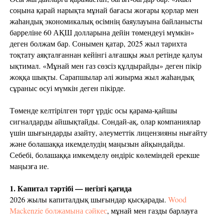
соңына қарай нарықта мұнай бағасы жоғары қорлар мен
жаһандық экономикалық өсімнің баяулауына байланысты
барреліне 60 АҚШ долларына дейін төмендеуі мүмкін»
деген болжам бар. Сонымен қатар, 2025 жыл тарихта
тоқтату аяқталғаннан кейінгі алғашқы жыл ретінде қалуы
ықтимал. «Мұнай мен газ сөзсіз құлдырайды» деген пікір
жоққа шықты. Сарапшылар әлі жиырма жыл жаһандық
сұраныс өсуі мүмкін деген пікірде.
Төменде келтірілген төрт үрдіс осы қарама-қайшы
сигналдарды айшықтайды. Сондай-ақ, олар компаниялар
үшін шығындарды азайту, әлеуметтік лицензияны нығайту
және болашаққа икемделудің маңызын айқындайды.
Себебі, болашаққа имкемделу өндіріс көлеміндей ерекше
маңызға ие.
1. Капитал тәртібі — негізгі қағида
2026 жылы капиталдық шығындар қысқарады.
Wood
Mackenzie болжамына сәйкес
, мұнай мен газды барлауға