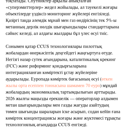
тоқтатады. Спутниктер арқылы анықталған
«суперэмиттерлер» жедел жойылады, ал тәуекелі жоғары
объектілерде үздіксіз мониторинг жүйелері енгізіледі.
Қазіргі таңда әлемдік мұнай мен газ өндірісінің тек 5%-ы
метанның дерлік нөлдік шығарындылары стандарттарына
сәйкес келеді, ал алдағы жылдары бұл үлес өсуі тиіс.
Сонымен қатар CCUS технологиялары пилоттық
жобалардан өнеркәсіптік деңгейдегі жаңғыртуға өтуде.
Негізгі назар сутек ағындарына, каталитикалық крекинг
(FCC) және риформинг қондырғыларына
интеграцияланған көміртекті ұстау жүйелеріне
аударылады. Еуропада көміртек бағасының өсуі (
өткен
жылы орта есеппен тоннасына шамамен 70 еуро
) мұндай
жобалардың экономикалық тартымдылығын арттырады.
2026 жылғы маңызды ерекшелік — операторлар алдымен
метан шығарындылары мен газды жағуды азайтудың
төмен шығынды шараларын іске асырып, содан кейін ғана
көміртек концентрациясы жоғары және жүктемесі тұрақты
технологиялық ағындарда CCUS енгізеді.