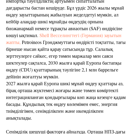
импортқа тәуелділіктің артуымен сипатталатын
дағдарысты бастан кешіруде. Бұл үрдіс 2026 жылы мұнай
өңдеу зауыттарының жабылуын жеделдетуі мүмкін, ал
кейбір алаңдар шикі мұнайды өңдеудің орнына
биожанармай немесе тұрақты авиаотын (SAF) өндірісіне
көшуі ықтимал.
Shell Весселингтегі (Германия) зауытын
жапты,
Petroineos Грэнджмуттағы өндірісті тоқтатты, тағы
бірнеше нысан қайта қарау сатысында тұр. Салалық
зерттеулерге сәйкес, егер төмен маржалар мен саяси
шектеулер сақталса, 2030 жылға қарай Еуропа бастапқы
өңдеу (CDU) қуаттарының тәулігіне 2,1 млн баррельге
дейінін жоғалтуы мүмкін.
2027 жылға қарай Еуропа шикі мұнай өңдеу қуаттары аз,
бірақ орташа жүктемесі жоғары және төмен көміртекті
интеграцияланған қондырғылары көп жаңа кезеңге қадам
басады. Құндылық тек өңдеу көлемімен емес, энергия
тиімділігімен, сенімділікпен және икемділікпен
анықталады.
Сенімділік шешуші факторға айналуда. Орташа НПЗ-дағы