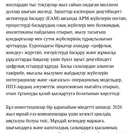
жоспардан тыс тоқтаулар жыл сайын ондаған миллион
доллар шығын әкеледі. Зауыттар кәсіпорын деңгейіндегі
активтерді басқару (EAM) аясында APM жүйелерін енгізіп,
процестерді басқарудың озық жүйелері мен болжамдық
аналитиканы пайдалана отырып, жылу тасығыш
қондырғылар мен сутек жүйелерінің тұрақтылығын
арттыруда. Еуропадағы бірқатар алаңдар «цифрлық
жөндеу» жүргізіп, өзгерістерді басқару және жұмысқа
рұқсаттарды бақылау үшін бүкіл зауыт деңгейіндегі
цифрлық егіздерді құруда. Басқа салалардан алынған
тәжірибе, мысалы жылумен жабдықтау жүйелерін
интеграциялау және «қағазсыз» операциялық модельдер,
НПЗ-лардың әлеуметтік лицензиясын нығайта отырып,
отын тұтынуды қалай қысқартуға болатынын көрсетеді.
Бұл инвестициялар бір қарапайым міндетті шешеді: 2026
жыл мұнай-газ компаниялары үшін кезекті циклдің
аяқталуы болуы тиіс. Мұндай кезеңдер маржаға,
шығындарға және капиталдық салымдарға қысымның